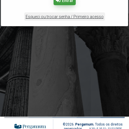
Entrar
Esqueci ou trocar senha / Primeiro acesso
©2026.
Pergamum.
Todos os direitos
reservados.
V.10 - S.10.11 - 11/11/2025